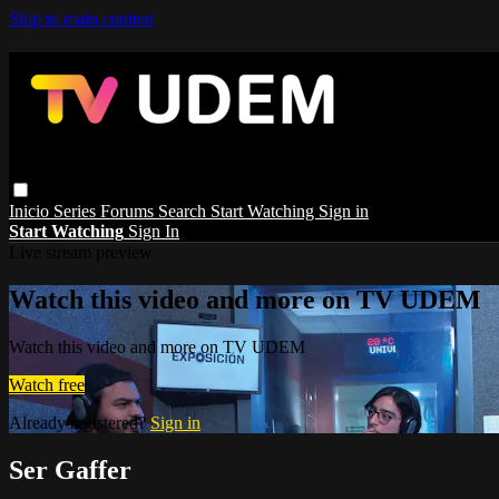
Skip to main content
Inicio
Series
Forums
Search
Start Watching
Sign in
Start Watching
Sign In
Live stream preview
Watch this video and more on TV UDEM
Watch this video and more on TV UDEM
Watch free
Already registered?
Sign in
Ser Gaffer