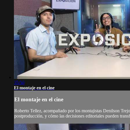
35:50
El montaje en el cine
El montaje en el cine
Roberto Tellez, acompañado por los montajistas Denilson Trejo y
postproducción, y cómo las decisiones editoriales pueden tran