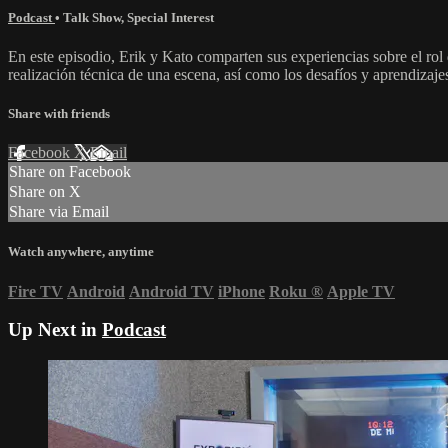
Podcast
•
Talk Show
,
Special Interest
En este episodio, Erik y Kato comparten sus experiencias sobre el rol 
realización técnica de una escena, así como los desafíos y aprendizaje
Share with friends
Facebook
X
Email
Share on Facebook
Share on X
Share via Email
Watch anywhere, anytime
Fire TV
Android
Android TV
iPhone
Roku
®
Apple TV
Up Next in
Podcast