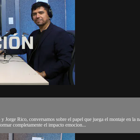
 Jorge Rico, conversamos sobre el papel que juega el montaje en la nar
sformar completamente el impacto emocion...