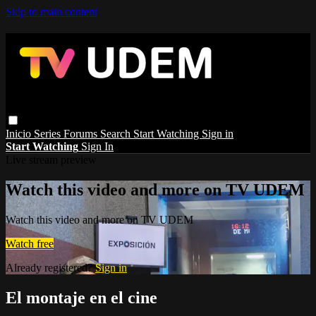
Skip to main content
Inicio
Series
Forums
Search
Start Watching
Sign in
Start Watching
Sign In
Live stream preview
Watch this video and more on TV UDEM
Watch this video and more on TV UDEM
Watch free
Already registered?
Sign in
El montaje en el cine