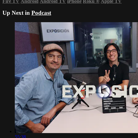
Fire TV
Android
Android TV
iPhone
Roku
®
Apple TV
Up Next in
Podcast
55:38