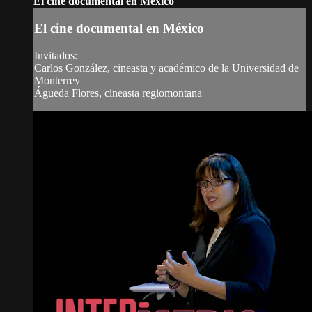
El cine documental en México
El cine documental en México
Invitados:
Carlos González, cineasta y académico de la Universidad de
Monterrey
Águeda Flores, cineasta regiomontana