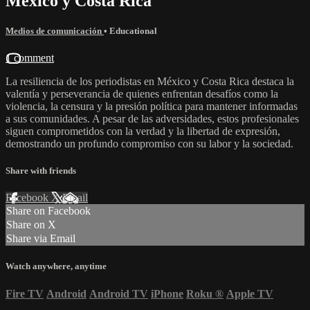
México y Costa Rica
Medios de comunicación
•
Educational
1 comment
La resiliencia de los periodistas en México y Costa Rica destaca la
valentía y perseverancia de quienes enfrentan desafíos como la
violencia, la censura y la presión política para mantener informadas
a sus comunidades. A pesar de las adversidades, estos profesionales
siguen comprometidos con la verdad y la libertad de expresión,
demostrando un profundo compromiso con su labor y la sociedad.
Share with friends
Facebook
X
Email
Share on Facebook
Share on X
Share via Email
Watch anywhere, anytime
Fire TV
Android
Android TV
iPhone
Roku
®
Apple TV