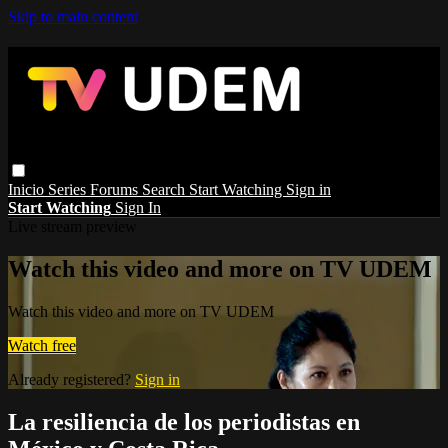
Skip to main content
Inicio
Series
Forums
Search
Start Watching
Sign in
Start Watching
Sign In
Live stream preview
Watch this video and more on TV UDEM
Watch this video and more on TV UDEM
Watch free
Already registered?
Sign in
La resiliencia de los periodistas en