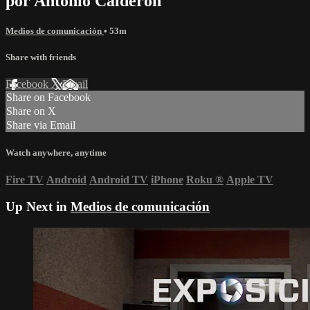
por Antonio Calderon
Medios de comunicación
• 53m
Share with friends
Facebook
X
Email
Share on Facebook
Share on X
Share via Email
Watch anywhere, anytime
Fire TV
Android
Android TV
iPhone
Roku
®
Apple TV
Up Next in
Medios de comunicación