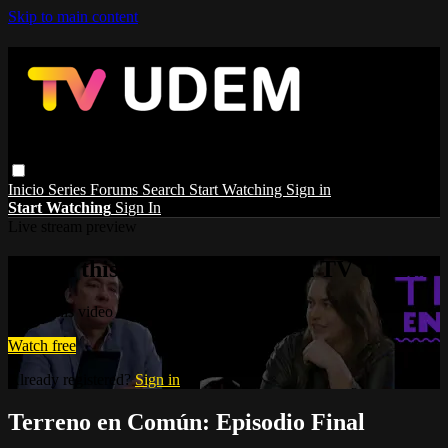
Skip to main content
Inicio
Series
Forums
Search
Start Watching
Sign in
Start Watching
Sign In
Live stream preview
Watch this video and more on TV UDEM
Watch this video and more on TV UDEM
Watch free
Already registered?
Sign in
Terreno en Común: Episodio Final