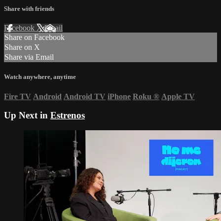
Share with friends
Facebook
X
Email
Share on Facebook
Share on X
Share via Email
Watch anywhere, anytime
Fire TV
Android
Android TV
iPhone
Roku
®
Apple TV
Up Next in
Estrenos