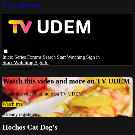
Skip to main content
Inicio
Series
Forums
Search
Start Watching
Sign in
Start Watching
Sign In
Live stream preview
Watch this video and more on TV UDEM
Watch this video and more on TV UDEM
Watch free
Already registered?
Sign in
Hochos Cat Dog's