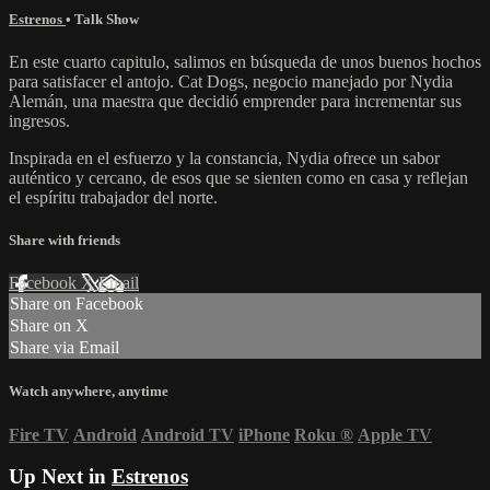
Estrenos
•
Talk Show
En este cuarto capitulo, salimos en búsqueda de unos buenos hochos
para satisfacer el antojo. Cat Dogs, negocio manejado por Nydia
Alemán, una maestra que decidió emprender para incrementar sus
ingresos.
Inspirada en el esfuerzo y la constancia, Nydia ofrece un sabor
auténtico y cercano, de esos que se sienten como en casa y reflejan
el espíritu trabajador del norte.
Share with friends
Facebook
X
Email
Share on Facebook
Share on X
Share via Email
Watch anywhere, anytime
Fire TV
Android
Android TV
iPhone
Roku
®
Apple TV
Up Next in
Estrenos