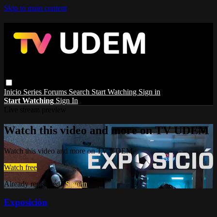
Skip to main content
Inicio
Series
Forums
Search
Start Watching
Sign in
Start Watching
Sign In
Live stream preview
Watch this video and more on TV UDEM
Watch this video and more on TV UDEM
Watch free
Already registered?
Sign in
Exposición