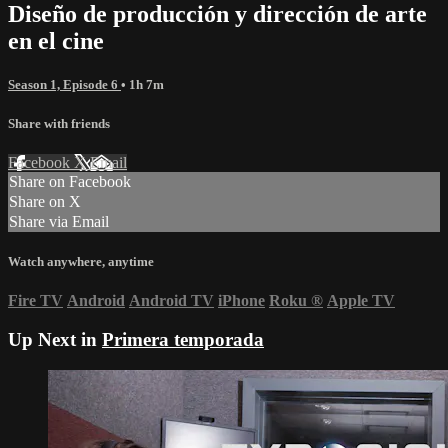
Diseño de producción y dirección de arte
en el cine
Season 1, Episode 6
• 1h 7m
Share with friends
Facebook
X
Email
Share on Facebook
Share on X
Share via Email
Watch anywhere, anytime
Fire TV
Android
Android TV
iPhone
Roku
®
Apple TV
Up Next in
Primera temporada