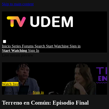
Skip to main content
Inicio
Series
Forums
Search
Start Watching
Sign in
Start Watching
Sign In
Live stream preview
Watch this video and more on TV UDEM
Watch this video and more on TV UDEM
Watch free
Already registered?
Sign in
Terreno en Común: Episodio Final