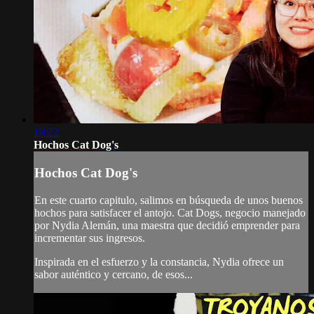
18:22
Hochos Cat Dog's
Hochos Cat Dog's
En este cuarto capitulo, salimos en búsqueda de unos buenos
hochos para satisfacer el antojo. Cat Dogs, negocio manejado
por Nydia Alemán, una maestra que decidió emprender para
incrementar sus ingresos.
Inspirada en el esfuerzo y la constancia, Nydia ofrece un
sabor auténtico y cercano, de esos...