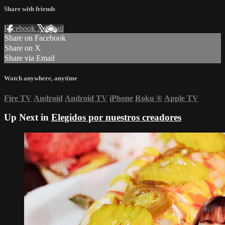
Share with friends
Facebook
X
Email
Share on Facebook
Share on X
Share via Email
Watch anywhere, anytime
Fire TV
Android
Android TV
iPhone
Roku
®
Apple TV
Up Next in
Elegidos por nuestros creadores