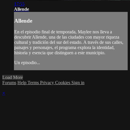
17:55
Allende
Allende
En el episodio final de temporada, Maylee nos lleva a
descubrir Allende, una de las ciudades con mayor riqueza
cultural y tradición del sur del estado. A través de sus calles,
paisajes y personajes, el programa explora la identidad,
historia y esencia que distinguen a este municipio.
Un episodio...
Load More
Forums
Help
Terms
Privacy
Cookies
Sign in
×