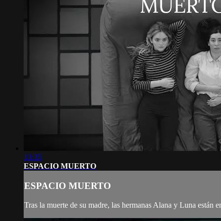
13:35
ESPACIO MUERTO
ESPACIO MUERTO
Tras la muerte de su madre, las hermanas Alana y Luna están en