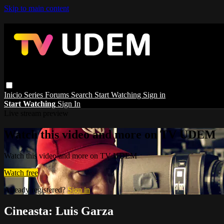
Skip to main content
Inicio
Series
Forums
Search
Start Watching
Sign in
Start Watching
Sign In
Live stream preview
Watch this video and more on TV UDEM
Watch this video and more on TV UDEM
Watch free
Already registered?
Sign in
Cineasta: Luis Garza