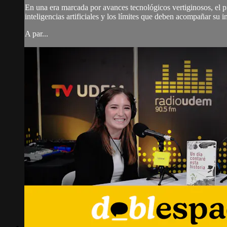
En una era marcada por avances tecnológicos vertiginosos, el 
inteligencias artificiales y los límites que deben acompañar su i
A par...