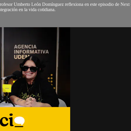
profesor Umberto León Domínguez reflexiona en este episodio de Next G
ntegración en la vida cotidiana.