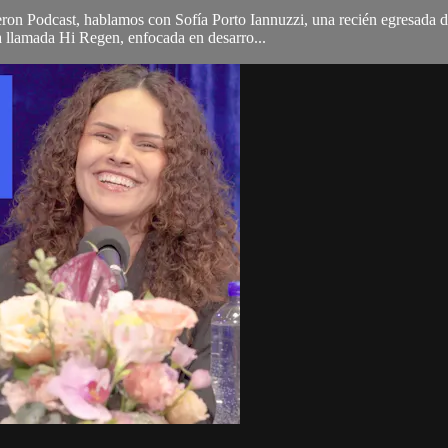
ron Podcast, hablamos con Sofía Porto Iannuzzi, una recién egresada d
 llamada Hi Regen, enfocada en desarro...