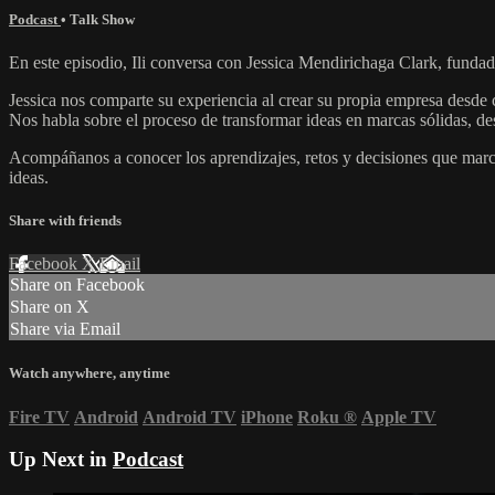
Podcast
•
Talk Show
En este episodio, Ili conversa con Jessica Mendirichaga Clark, fundad
Jessica nos comparte su experiencia al crear su propia empresa desde 
Nos habla sobre el proceso de transformar ideas en marcas sólidas, desd
Acompáñanos a conocer los aprendizajes, retos y decisiones que marc
ideas.
Share with friends
Facebook
X
Email
Share on Facebook
Share on X
Share via Email
Watch anywhere, anytime
Fire TV
Android
Android TV
iPhone
Roku
®
Apple TV
Up Next in
Podcast