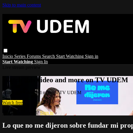
Skip to main content
Inicio
Series
Forums
Search
Start Watching
Sign in
Start Watching
Sign In
Live stream preview
Watch this video and more on TV UDEM
Watch this video and more on TV UDEM
Watch free
Already registered?
Sign in
Lo que no me dijeron sobre fundar mi pro