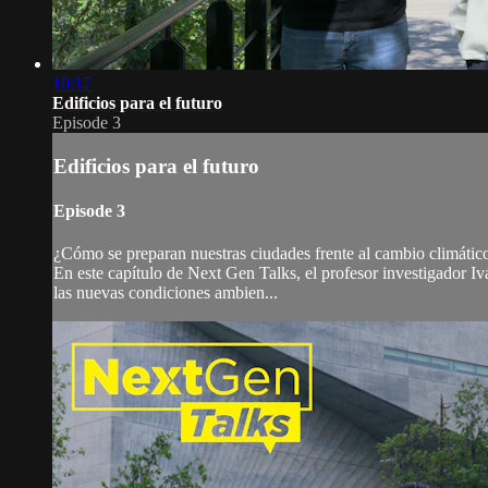
10:17
Edificios para el futuro
Episode 3
Edificios para el futuro
Episode 3
¿Cómo se preparan nuestras ciudades frente al cambio climátic
En este capítulo de Next Gen Talks, el profesor investigador Iv
las nuevas condiciones ambien...