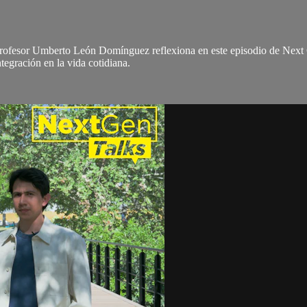
profesor Umberto León Domínguez reflexiona en este episodio de Next G
ntegración en la vida cotidiana.