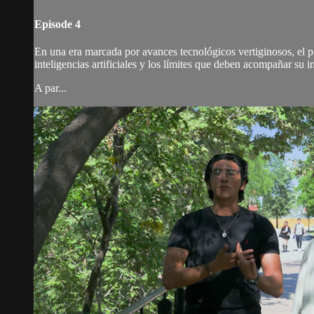
Episode 4
En una era marcada por avances tecnológicos vertiginosos, el 
inteligencias artificiales y los límites que deben acompañar su i
A par...