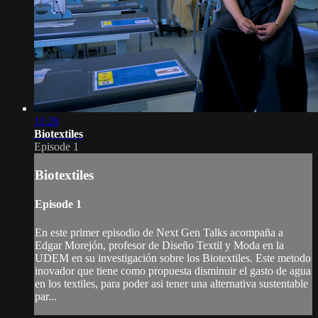
11:28
Biotextiles
Episode 1
Biotextiles
Episode 1
En este primer episodio de Next Gen Talks acompaña a
Edgar Morejón, profesor de Diseño Textil y Moda en la
UDEM en su investigación sobre los Biotextiles. Este metodo
inovador que tiene como propuesta disminuir el gasto de agua
en los textiles, para poder asi tener una alternativa sustentable
par...