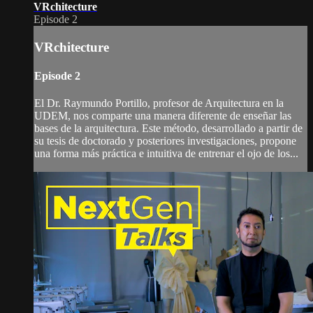
VRchitecture
Episode 2
VRchitecture
Episode 2
El Dr. Raymundo Portillo, profesor de Arquitectura en la
UDEM, nos comparte una manera diferente de enseñar las
bases de la arquitectura. Este método, desarrollado a partir de
su tesis de doctorado y posteriores investigaciones, propone
una forma más práctica e intuitiva de entrenar el ojo de los...