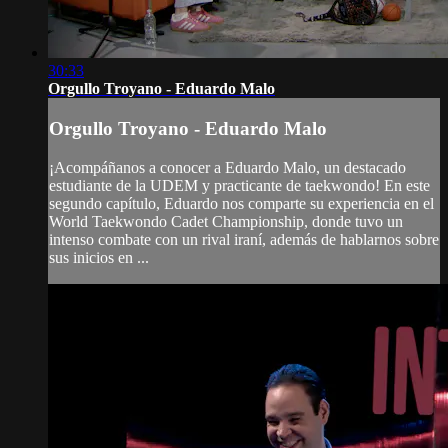
30:33
Orgullo Troyano - Eduardo Malo
Orgullo Troyano - Eduardo Malo
¡Acompáñanos a conocer a Eduardo Malo, un destacado
estudiante de la UDEM y practicante de taekwondo! En este
segundo capítulo, Eduardo nos comparte su experiencia en el
World Taekwondo Cadet Championship, donde tuvo un
intenso combate con un rival iraní, además de hablarnos sobre
sus inicios en ...