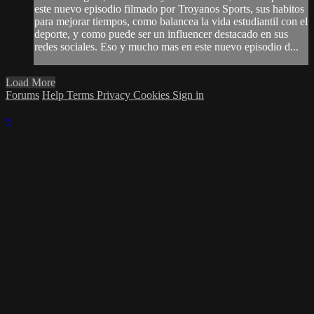
este nuevo episodio filmado por Troyanos Sports, sus habitos
para mejorar tiempos, como balancea la vida estudiantil con el
deporte, y como puede ser un influencer destacado en sus
redes sociales. Eso y mucho mas en este nuevo episodio d...
Load More
Forums
Help
Terms
Privacy
Cookies
Sign in
×