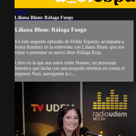
25:41
Liliana Blum: Ráfaga Fuego
Liliana Blum: Ráfaga Fuego
En este segundo episodio de Doble Espacio, acompaña a
Ivana Ramírez en la entrevista con Liliana Blum, que nos
viene a presentar su nuevo libro Ráfaga Roja.
Libro en la que nos narra sobre Hannie, un personaje
historico que lucha con una pequeña rebelion en contra el
regimen Nazi, navegando la c...