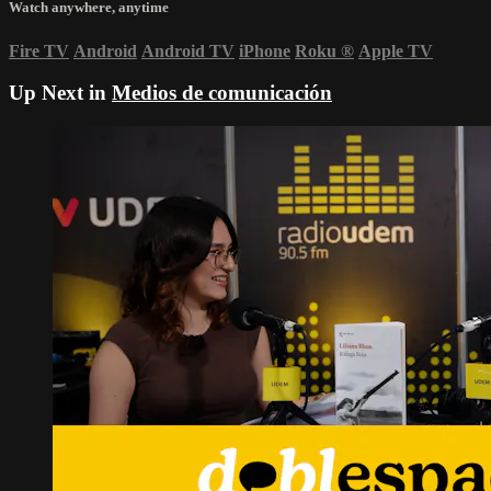
Watch anywhere, anytime
Fire TV
Android
Android TV
iPhone
Roku
®
Apple TV
Up Next in
Medios de comunicación