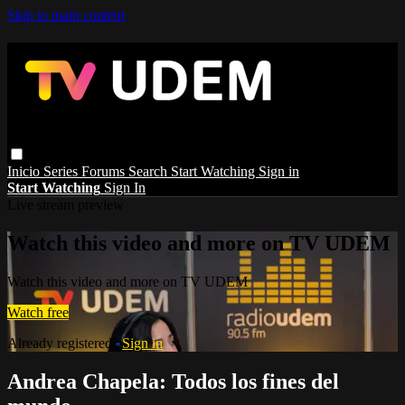
Skip to main content
Inicio
Series
Forums
Search
Start Watching
Sign in
Start Watching
Sign In
Live stream preview
Watch this video and more on TV UDEM
Watch this video and more on TV UDEM
Watch free
Already registered?
Sign in
Andrea Chapela: Todos los fines del