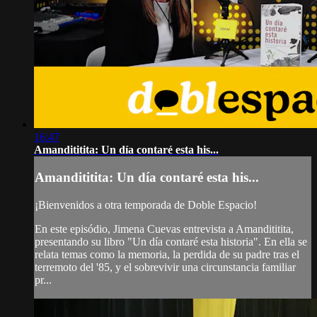
16:47
Amandititita: Un día contaré esta his...
Amandititita: Un día contaré esta his...
¡Bienvenidos a otra temporada de Doble Espacio!
En este episódio, Jimena Cuevas entrevista a Amandititita,
presentando su libro "Un día contaré esta historia". En ella se
relata temas como la memoria, la perdida de su padre tras el
terremoto del '85, y el sobrevivir una circunstancia familiar
pr...