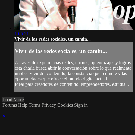
1:05:21
Vivir de las redes sociales, un camin...
Vivir de las redes sociales, un camin...
A través de experiencias reales, errores, aprendizajes y logros,
esta charla busca abrir la conversación sobre lo que realmente
implica vivir del contenido, la constancia que requiere y las
oportunidades que ofrece el mundo digital actual.
Ideal para creadores de contenido, emprendedores, estudia...
Load More
Forums
Help
Terms
Privacy
Cookies
Sign in
×