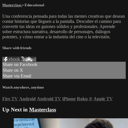
Masterclass
•
Educational
Una conferencia pensada para todas las mentes creativas que desean
contar historias que lleguen a la pantalla. Descubre el camino para
convertir tus ideas en guiones sólidos y profesionales. Aprende
sobre estructura narrativa, desarrollo de personajes, diálogos
potentes, y cómo entrar a la industria del cine o la televisión.
Share with friends
Facebook
X
Email
Share on Facebook
Share on X
Share via Email
Watch anywhere, anytime
Fire TV
Android
Android TV
iPhone
Roku
®
Apple TV
Up Next in
Masterclass