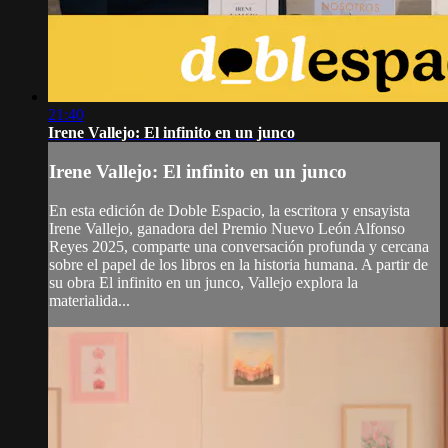
21:40
Irene Vallejo: El infinito en un junco
Irene Vallejo: El infinito en un junco
En esta edición de Doble Espacio, la escritora y ensayista
Irene Vallejo, ganadora del Premio Nuevo León Alfonso
Reyes 2025, comparte una conversación profunda y cercana
sobre el papel de los libros en la historia humana. A partir de
su obra El infinito en un junco, Vallejo explora la
materialida...