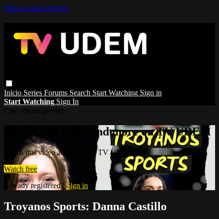
Skip to main content
Inicio
Series
Forums
Search
Start Watching
Sign in
Start Watching
Sign In
Live stream preview
Watch this video and more on TV UDEM
Watch this video and more on TV UDEM
Watch free
Already registered?
Sign in
Troyanos Sports: Danna Castillo