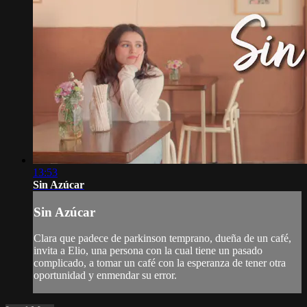
13:53
Sin Azúcar
Sin Azúcar
Clara que padece de parkinson temprano, dueña de un café,
invita a Elio, una persona con la cual tiene un pasado
complicado, a tomar un café con la esperanza de tener otra
oportunidad y enmendar su error.