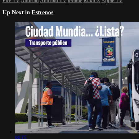
Fire TV
Android
Android TV
iPhone
Roku
®
Apple TV
Up Next in
Estrenos
04:15