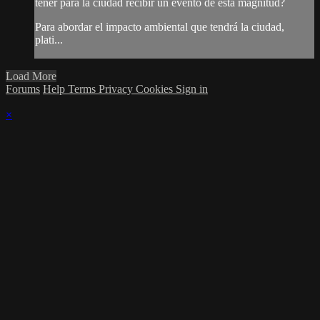
tener para la ciudad recibir un evento de esta magnitud?
Para abordar el impacto ambiental que tendrá la ciudad,
plati...
Load More
Forums
Help
Terms
Privacy
Cookies
Sign in
×