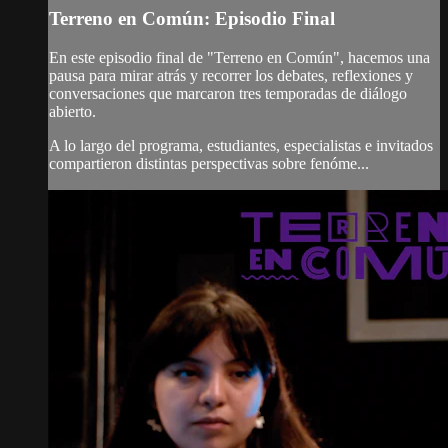
Terreno en Común: Episodio Final
En este episodio final de "Terreno en Común", hacemos una
pausa para mirar atrás y recorrer los debates, reflexiones y
conversaciones que marcaron tres temporadas de diálogo
abierto.
A lo largo del programa, estudiantes, especialistas e invitados
compartieron distintas perspectivas sobre fenóme...