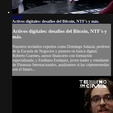
28:18
Activos digitales: desafios del Bitcoin, NTF's y más.
Activos digitales: desafios del Bitcoin, NTF's y
más.
Nuestros invitados expertos como Domingo Salazar, profesor
de la Escuela de Negocios y pionero en banca digital;
Roberto Guemes, asesor financiero con formación
especializada; y Emiliano Enríquez, joven trader y estudiante
de Finanzas Internacionales, analizamos si las criptomonedas
son el futuro...