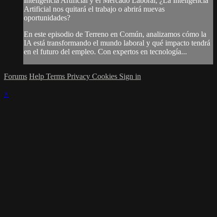
Inteligencia Artificial y el Mercado Laboral, ¿La Inteligencia
Artificial nos quitará el trabajo o abrirá nuevas
oportunidades?
En este episodio de Terreno en Común, analizamos cómo la
IA está transformando el mundo laboral y qué impacto tendrá
en el futuro del empleo. Con expertos en tecnología...
Forums
Help
Terms
Privacy
Cookies
Sign in
×