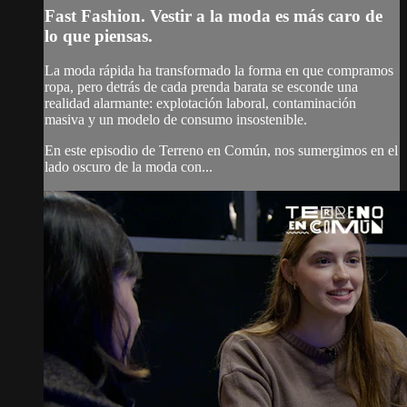
Fast Fashion. Vestir a la moda es más caro de
lo que piensas.
La moda rápida ha transformado la forma en que compramos
ropa, pero detrás de cada prenda barata se esconde una
realidad alarmante: explotación laboral, contaminación
masiva y un modelo de consumo insostenible.
En este episodio de Terreno en Común, nos sumergimos en el
lado oscuro de la moda con...