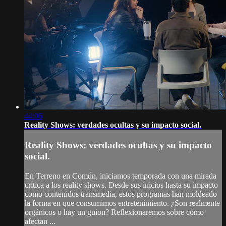
44:06
Reality Shows: verdades ocultas y su impacto social.
Reality Shows: verdades ocultas y su impacto
social.
En Terreno en Común, iniciamos temporada con una mirada
crítica a los reality shows. Desde sus inicios hasta su impacto
como contenidos transmedia, estos programas han moldeado
la forma en que consumimos entretenimiento. ¿Son realmente
orgánicos o hay un guion? Reflexionaremos sobre cómo
afectan ...