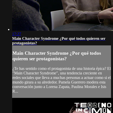
17:27
Main Character Syndrome ¿Por qué todos quieren ser
protagonistas?
Main Character Syndrome ¿Por qué todos
quieren ser protagonistas?
¿Te has sentido como el protagonista de una historia épica? El
"Main Character Syndrome", una tendencia creciente en
redes sociales que lleva a muchas personas a actuar como si el
mundo girara a su alrededor. Pamela Guerrero modera esta
conversación junto a Lorena Zapata, Paulina Morales e Isis
R...