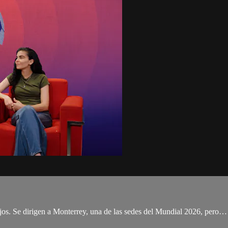
lejos. Se dirigen a Monterrey, una de las sedes del Mundial 2026, pero…