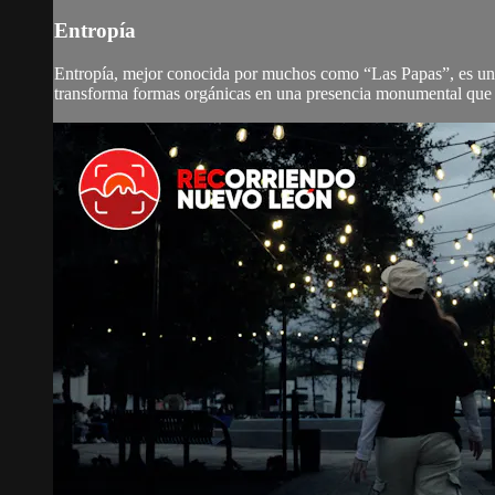
Entropía
Entropía, mejor conocida por muchos como “Las Papas”, es una 
transforma formas orgánicas en una presencia monumental que di