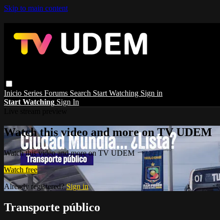
Skip to main content
Inicio
Series
Forums
Search
Start Watching
Sign in
Start Watching
Sign In
Live stream preview
Watch this video and more on TV UDEM
Watch this video and more on TV UDEM
Watch free
Already registered?
Sign in
Transporte público