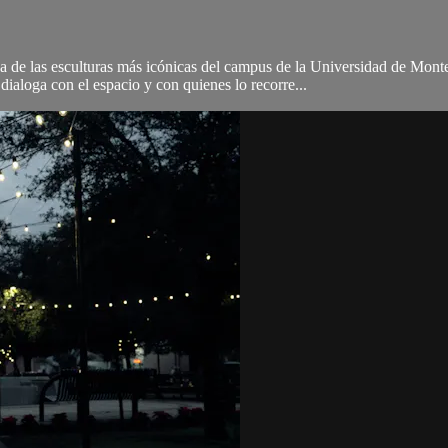
de las esculturas más icónicas del campus de la Universidad de Monter
aloga con el espacio y con quienes lo recorre...