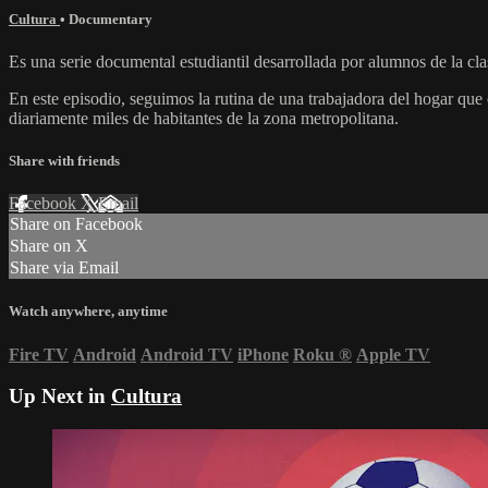
Cultura
•
Documentary
Es una serie documental estudiantil desarrollada por alumnos de la 
En este episodio, seguimos la rutina de una trabajadora del hogar que 
diariamente miles de habitantes de la zona metropolitana.
Share with friends
Facebook
X
Email
Share on Facebook
Share on X
Share via Email
Watch anywhere, anytime
Fire TV
Android
Android TV
iPhone
Roku
®
Apple TV
Up Next in
Cultura